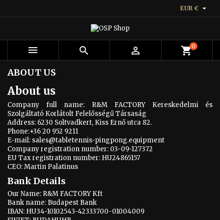

EUR €
0



shopping_cart
ABOUT US
About us
Company full name: R&M FACTORY Kereskedelmi és
Szolgáltató Korlátolt Felelősségű Társaság
Address: 6230 Soltvadkert, Kiss Ernő utca 82.
Phone:+36 20 952 9211
E-mail: sales@tabletennis-pingpong.equipment
Company registration number: 03-09-127372
EU Tax registration number: HU24865157
CEO: Martin Palatinus
Bank Details
Our Name: R&M FACTORY Kft
Bank name: Budapest Bank
IBAN: HU34-10102543-42333700-01004009